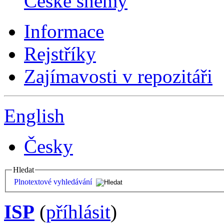
České sněmy
Informace
Rejstříky
Zajímavosti v repozitáři
English
Česky
Hledat
Plnotextové vyhledávání
ISP
(
příhlásit
)