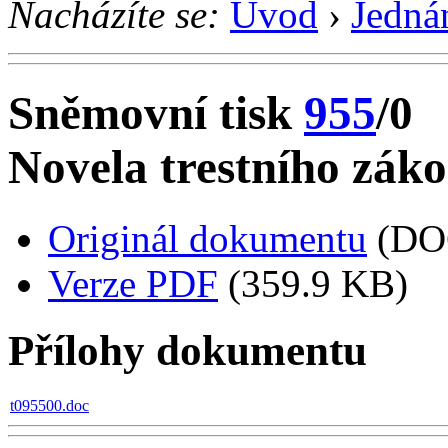
Nacházíte se:
Úvod
›
Jedná
Sněmovní tisk
955
/0
Novela trestního záko
Originál dokumentu
(DO
Verze PDF
(359.9 KB)
Přílohy dokumentu
t095500.doc