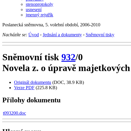
stenoprotokoly
usnesení
jmenný rejstřík
Poslanecká sněmovna, 5. volební období, 2006-2010
Nacházíte se:
Úvod
›
Jednání a dokumenty
›
Sněmovní tisky
Sněmovní tisk
932
/0
Novela z. o úpravě majetkových
Originál dokumentu
(DOC, 38.9 KB)
Verze PDF
(225.8 KB)
Přílohy dokumentu
t093200.doc