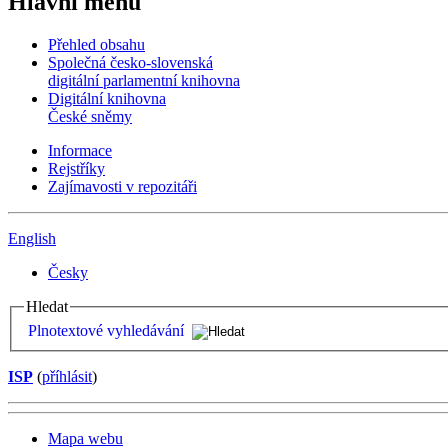
Hlavní menu
Přehled obsahu
Společná česko-slovenská
digitální parlamentní knihovna
Digitální knihovna
České sněmy
Informace
Rejstříky
Zajímavosti v repozitáři
English
Česky
Hledat
Plnotextové vyhledávání
ISP
(
příhlásit
)
Mapa webu