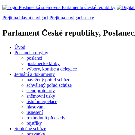
Přejít na hlavní navigaci
Přejít na navigaci sekce
Parlament České republiky, Poslane
Úvod
Poslanci a orgány
poslanci
poslanecké kluby
výbory, komise a delegace
Jednání a dokumenty
navržený pořad schůze
schválený pořad schůze
stenoprotokoly
sněmovní tisky
ústní interpelace
hlasování
usnesení
rozhodnutí předsedy
rejstříky
Společné schůze
pozvánky