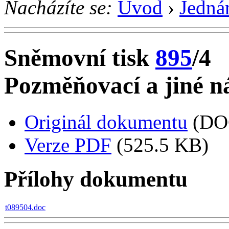
Nacházíte se:
Úvod
›
Jedná
Sněmovní tisk
895
/4
Pozměňovací a jiné ná
Originál dokumentu
(DO
Verze PDF
(525.5 KB)
Přílohy dokumentu
t089504.doc