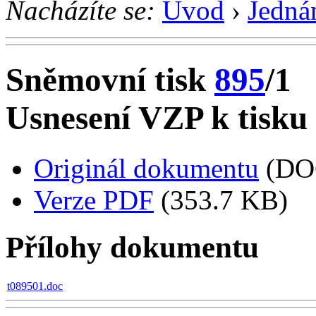
Nacházíte se:
Úvod
›
Jedná
Sněmovní tisk
895
/1
Usnesení VZP k tisku
Originál dokumentu
(DO
Verze PDF
(353.7 KB)
Přílohy dokumentu
t089501.doc