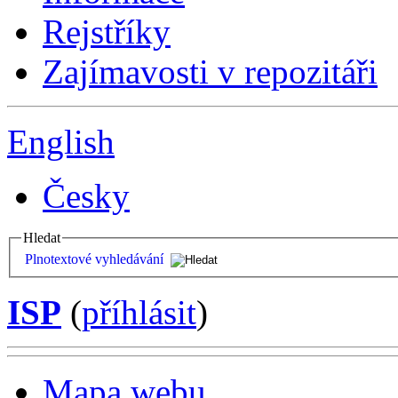
Rejstříky
Zajímavosti v repozitáři
English
Česky
Hledat
Plnotextové vyhledávání
ISP
(
příhlásit
)
Mapa webu