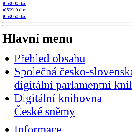
t059900.doc
t0599a0.doc
t0599b0.doc
Hlavní menu
Přehled obsahu
Společná česko-slovensk
digitální parlamentní kn
Digitální knihovna
České sněmy
Informace