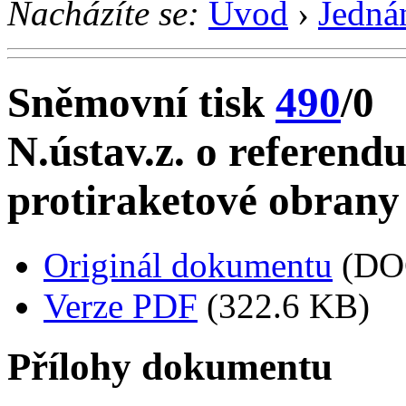
Nacházíte se:
Úvod
›
Jedná
Sněmovní tisk
490
/0
N.ústav.z. o referend
protiraketové obrany
Originál dokumentu
(DO
Verze PDF
(322.6 KB)
Přílohy dokumentu