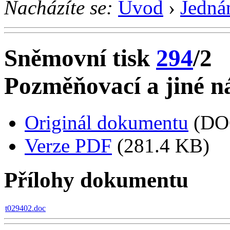
Nacházíte se:
Úvod
›
Jedná
Sněmovní tisk
294
/2
Pozměňovací a jiné ná
Originál dokumentu
(DO
Verze PDF
(281.4 KB)
Přílohy dokumentu
t029402.doc