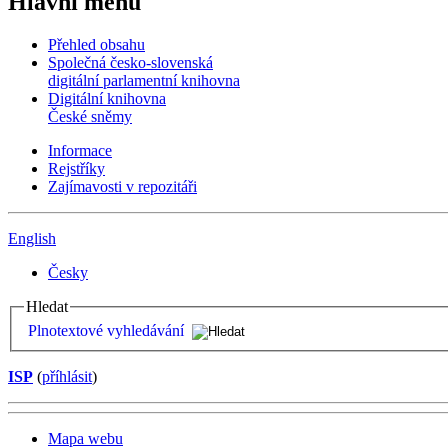
Hlavní menu
Přehled obsahu
Společná česko-slovenská
digitální parlamentní knihovna
Digitální knihovna
České sněmy
Informace
Rejstříky
Zajímavosti v repozitáři
English
Česky
Hledat
Plnotextové vyhledávání
ISP
(
příhlásit
)
Mapa webu