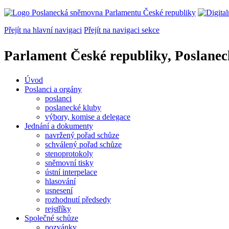
Přejít na hlavní navigaci
Přejít na navigaci sekce
Parlament České republiky, Poslane
Úvod
Poslanci a orgány
poslanci
poslanecké kluby
výbory, komise a delegace
Jednání a dokumenty
navržený pořad schůze
schválený pořad schůze
stenoprotokoly
sněmovní tisky
ústní interpelace
hlasování
usnesení
rozhodnutí předsedy
rejstříky
Společné schůze
pozvánky