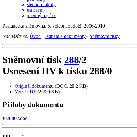
stenoprotokoly
usnesení
jmenný rejstřík
Poslanecká sněmovna, 5. volební období, 2006-2010
Nacházíte se:
Úvod
›
Jednání a dokumenty
›
Sněmovní tisky
Sněmovní tisk
288
/2
Usnesení HV k tisku 288/0
Originál dokumentu
(DOC, 28.2 KB)
Verze PDF
(269.6 KB)
Přílohy dokumentu
t028802.doc