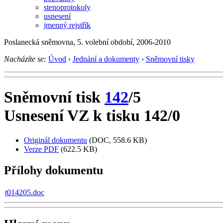
stenoprotokoly
usnesení
jmenný rejstřík
Poslanecká sněmovna, 5. volební období, 2006-2010
Nacházíte se:
Úvod
›
Jednání a dokumenty
›
Sněmovní tisky
Sněmovní tisk
142
/5
Usnesení VZ k tisku 142/0
Originál dokumentu
(DOC, 558.6 KB)
Verze PDF
(622.5 KB)
Přílohy dokumentu
t014205.doc