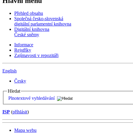
Hlavní menu
Přehled obsahu
Společná česko-slovenská
digitální parlamentní knihovna
Digitální knihovna
České sněmy
Informace
Rejstříky
Zajímavosti v repozitáři
English
Česky
Hledat
Plnotextové vyhledávání
ISP
(
příhlásit
)
Mapa webu