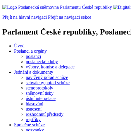
Přejít na hlavní navigaci
Přejít na navigaci sekce
Parlament České republiky, Poslane
Úvod
Poslanci a orgány
poslanci
poslanecké kluby
výbory, komise a delegace
Jednání a dokumenty
navržený pořad schůze
schválený pořad schůze
stenoprotokoly
sněmovní tisky
ústní interpelace
hlasování
usnesení
rozhodnutí předsedy
rejstříky
Společné schůze
pozvánky