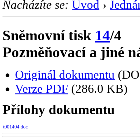
Nacházíte se:
Úvod
›
Jedná
Sněmovní tisk
14
/4
Pozměňovací a jiné ná
Originál dokumentu
(DO
Verze PDF
(286.0 KB)
Přílohy dokumentu
t001404.doc