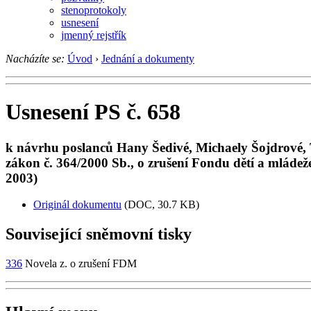
stenoprotokoly
usnesení
jmenný rejstřík
Nacházíte se:
Úvod
›
Jednání a dokumenty
Usnesení PS č. 658
k návrhu poslanců Hany Šedivé, Michaely Šojdrové, 
zákon č. 364/2000 Sb., o zrušení Fondu dětí a mládeže
2003)
Originál dokumentu
(DOC, 30.7 KB)
Související sněmovní tisky
336
Novela z. o zrušení FDM