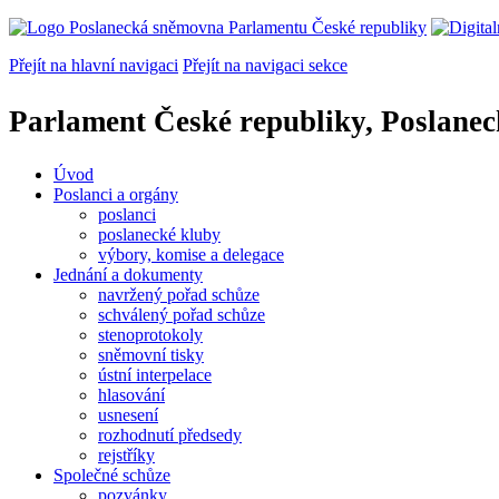
Přejít na hlavní navigaci
Přejít na navigaci sekce
Parlament České republiky, Poslane
Úvod
Poslanci a orgány
poslanci
poslanecké kluby
výbory, komise a delegace
Jednání a dokumenty
navržený pořad schůze
schválený pořad schůze
stenoprotokoly
sněmovní tisky
ústní interpelace
hlasování
usnesení
rozhodnutí předsedy
rejstříky
Společné schůze
pozvánky