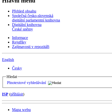
Hlavní menu
Přehled obsahu
Společná česko-slovenská
digitální parlamentní knihovna
Digitální knihovna
České sněmy
Informace
Rejstříky
Zajímavosti v repozitáři
English
Česky
Hledat
Plnotextové vyhledávání
ISP
(
příhlásit
)
Mapa webu