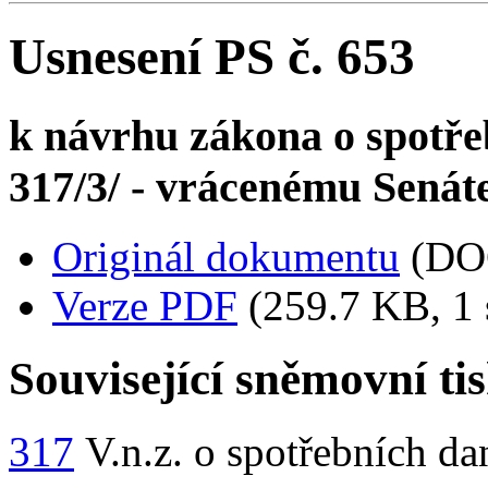
Usnesení PS č. 653
k návrhu zákona o spotře
317/3/ - vrácenému Senáte
Originál dokumentu
(DO
Verze PDF
(259.7 KB, 1 
Související sněmovní ti
317
V.n.z. o spotřebních da