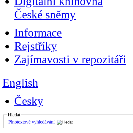
Digitální knihovna
České sněmy
Informace
Rejstříky
Zajímavosti v repozitáři
English
Česky
Hledat
Plnotextové vyhledávání