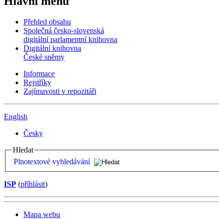
Hlavní menu
Přehled obsahu
Společná česko-slovenská
digitální parlamentní knihovna
Digitální knihovna
České sněmy
Informace
Rejstříky
Zajímavosti v repozitáři
English
Česky
Hledat
Plnotextové vyhledávání
ISP
(
příhlásit
)
Mapa webu