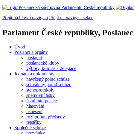
Přejít na hlavní navigaci
Přejít na navigaci sekce
Parlament České republiky, Poslane
Úvod
Poslanci a orgány
poslanci
poslanecké kluby
výbory, komise a delegace
Jednání a dokumenty
navržený pořad schůze
schválený pořad schůze
stenoprotokoly
sněmovní tisky
ústní interpelace
hlasování
usnesení
rozhodnutí předsedy
rejstříky
Společné schůze
pozvánky