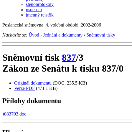
stenoprotokoly
usnesení
jmenný rejstřík
Poslanecká sněmovna, 4. volební období, 2002-2006
Nacházíte se:
Úvod
›
Jednání a dokumenty
›
Sněmovní tisky
Sněmovní tisk
837
/3
Zákon ze Senátu k tisku 837/0
Originál dokumentu
(DOC, 235.5 KB)
Verze PDF
(471.1 KB)
Přílohy dokumentu
t083703.doc