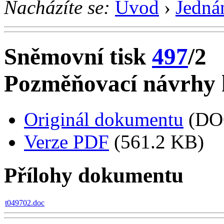
Nacházíte se:
Úvod
›
Jedná
Sněmovní tisk
497
/2
Pozměňovací návrhy k
Originál dokumentu
(DO
Verze PDF
(561.2 KB)
Přílohy dokumentu
t049702.doc