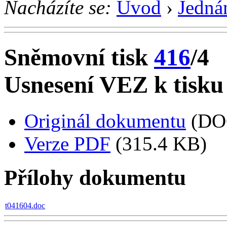
Nacházíte se:
Úvod
›
Jedná
Sněmovní tisk
416
/4
Usnesení VEZ k tisku
Originál dokumentu
(DO
Verze PDF
(315.4 KB)
Přílohy dokumentu
t041604.doc