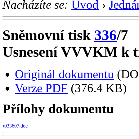
Nacházíte se:
Úvod
›
Jedná
Sněmovní tisk
336
/7
Usnesení VVVKM k ti
Originál dokumentu
(DO
Verze PDF
(376.4 KB)
Přílohy dokumentu
t033607.doc