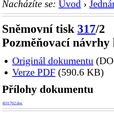
Nacházíte se:
Úvod
›
Jedná
Sněmovní tisk
317
/2
Pozměňovací návrhy k
Originál dokumentu
(DO
Verze PDF
(590.6 KB)
Přílohy dokumentu
t031702.doc