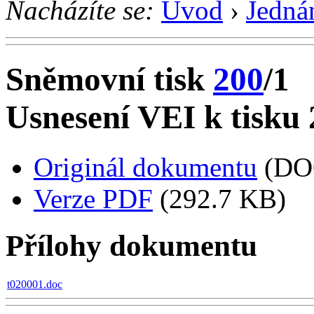
Nacházíte se:
Úvod
›
Jedná
Sněmovní tisk
200
/1
Usnesení VEI k tisku 
Originál dokumentu
(DO
Verze PDF
(292.7 KB)
Přílohy dokumentu
t020001.doc