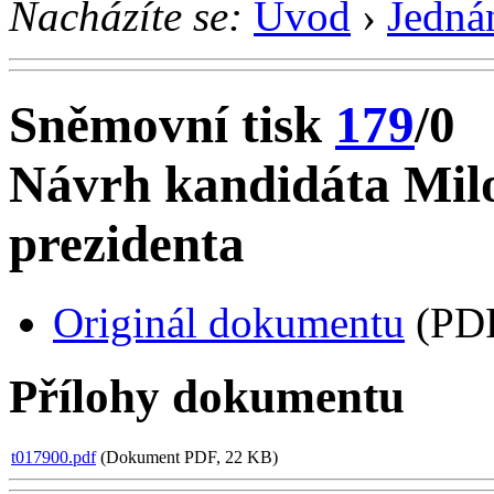
Nacházíte se:
Úvod
›
Jedná
Sněmovní tisk
179
/0
Návrh kandidáta Mil
prezidenta
Originál dokumentu
(PDF
Přílohy dokumentu
t017900.pdf
(Dokument PDF, 22 KB)