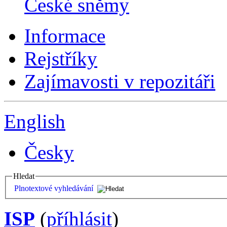
České sněmy
Informace
Rejstříky
Zajímavosti v repozitáři
English
Česky
Hledat
Plnotextové vyhledávání
ISP
(
příhlásit
)