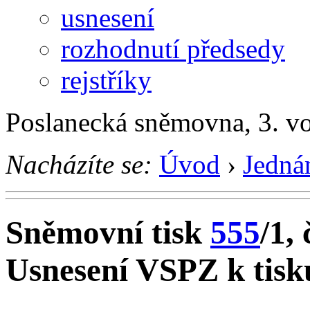
usnesení
rozhodnutí předsedy
rejstříky
Poslanecká sněmovna, 3. v
Nacházíte se:
Úvod
›
Jedná
Sněmovní tisk
555
/1, 
Usnesení VSPZ k tisk