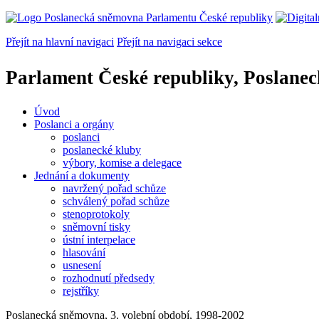
Přejít na hlavní navigaci
Přejít na navigaci sekce
Parlament České republiky, Poslane
Úvod
Poslanci a orgány
poslanci
poslanecké kluby
výbory, komise a delegace
Jednání a dokumenty
navržený pořad schůze
schválený pořad schůze
stenoprotokoly
sněmovní tisky
ústní interpelace
hlasování
usnesení
rozhodnutí předsedy
rejstříky
Poslanecká sněmovna, 3. volební období, 1998-2002