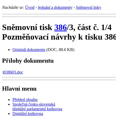
Nacházíte se:
Úvod
›
Jednání a dokumenty
›
Sněmovní tisky
Sněmovní tisk
386
/3, část č. 1/4
Pozměňovací návrhy k tisku 386
Originál dokumentu
(DOC, 88.6 KB)
Přílohy dokumentu
t038603.doc
Hlavní menu
Přehled obsahu
Společná česko-slovenská
digitální parlamentní knihovna
Digitální knihovna