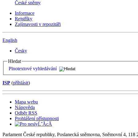
České sněmy
Informace
Rejstříky
Zajímavosti v repozitáři
English
Česky
Hledat
Plnotextové vyhledávání
ISP
(
příhlásit
)
Mapa webu
Nápověda
Odběr RSS
Prohlášení přístupnosti
Parlament České republiky, Poslanecká sněmovna, Sněmovní 4, 118 2