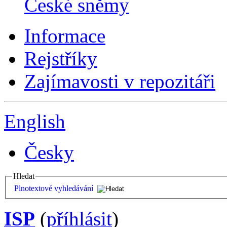
České sněmy
Informace
Rejstříky
Zajímavosti v repozitáři
English
Česky
Hledat
Plnotextové vyhledávání
ISP
(
příhlásit
)