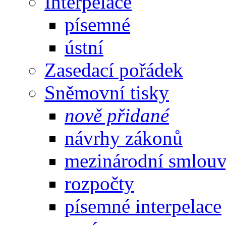
Interpelace
písemné
ústní
Zasedací pořádek
Sněmovní tisky
nově přidané
návrhy zákonů
mezinárodní smlou
rozpočty
písemné interpelace