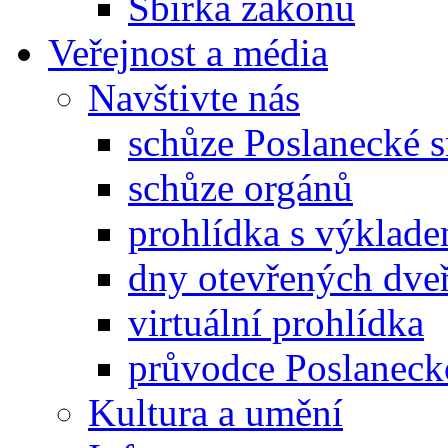
Sbírka zákonů
Veřejnost a média
Navštivte nás
schůze Poslanecké
schůze orgánů
prohlídka s výklad
dny otevřených dveř
virtuální prohlídka
průvodce Poslanec
Kultura a umění