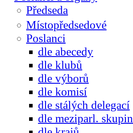
Předseda
Místopředsedové
Poslanci
dle abecedy
dle klubů
dle výborů
dle komisí
dle stálých delegací
dle meziparl. skupin
dle krajů