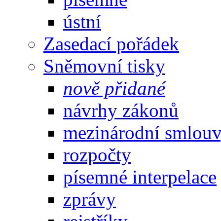
ústní
Zasedací pořádek
Sněmovní tisky
nově přidané
návrhy zákonů
mezinárodní smlou
rozpočty
písemné interpelace
zprávy