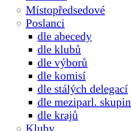
Místopředsedové
Poslanci
dle abecedy
dle klubů
dle výborů
dle komisí
dle stálých delegací
dle meziparl. skupin
dle krajů
Kluby