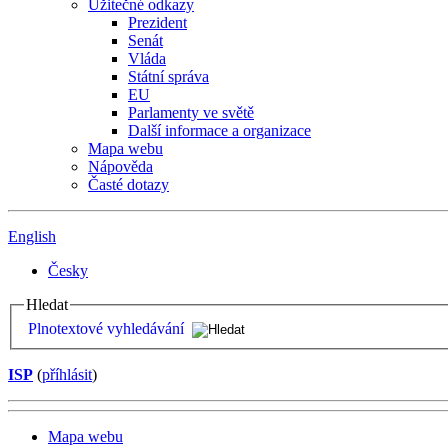
Užitečné odkazy
Prezident
Senát
Vláda
Státní správa
EU
Parlamenty ve světě
Další informace a organizace
Mapa webu
Nápověda
Časté dotazy
English
Česky
Hledat
Plnotextové vyhledávání
ISP
(
příhlásit
)
Mapa webu