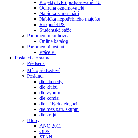
Projekty KPS podporované EU
Ochrana oznamovatelů
Nabídka zaměstnání
Nabídka nepotřebného majetku
Rozpočet PS
Studentské stáže
Parlamentní knihovna
Online katalog
Parlamentní institut
Práce PI
Poslanci a orgány
Předseda
Místopředsedové
Poslanci
dle abecedy
dle klubů
dle výborů
dle komisí
dle stálých delegací
dle meziparl. skupin
dle krajů
Kluby
ANO 2011
ODS
STAN