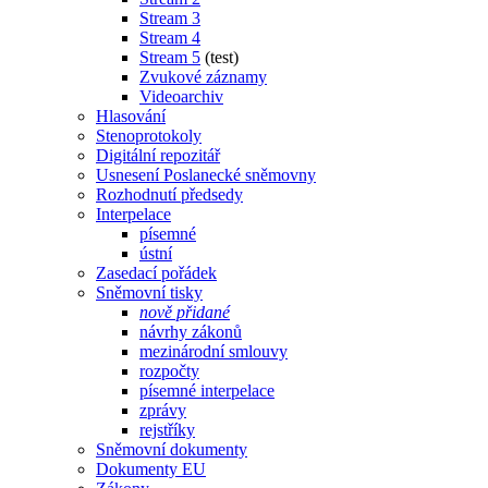
Stream 3
Stream 4
Stream 5
(test)
Zvukové záznamy
Videoarchiv
Hlasování
Stenoprotokoly
Digitální repozitář
Usnesení Poslanecké sněmovny
Rozhodnutí předsedy
Interpelace
písemné
ústní
Zasedací pořádek
Sněmovní tisky
nově přidané
návrhy zákonů
mezinárodní smlouvy
rozpočty
písemné interpelace
zprávy
rejstříky
Sněmovní dokumenty
Dokumenty EU