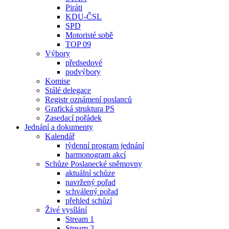
Piráti
KDU-ČSL
SPD
Motoristé sobě
TOP 09
Výbory
předsedové
podvýbory
Komise
Stálé delegace
Registr oznámení poslanců
Grafická struktura PS
Zasedací pořádek
Jednání a dokumenty
Kalendář
týdenní program jednání
harmonogram akcí
Schůze Poslanecké sněmovny
aktuální schůze
navržený pořad
schválený pořad
přehled schůzí
Živé vysílání
Stream 1
Stream 2