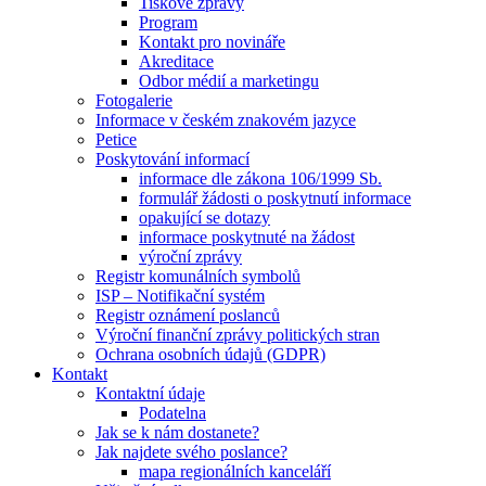
Tiskové zprávy
Program
Kontakt pro novináře
Akreditace
Odbor médií a marketingu
Fotogalerie
Informace v českém znakovém jazyce
Petice
Poskytování informací
informace dle zákona 106/1999 Sb.
formulář žádosti o poskytnutí informace
opakující se dotazy
informace poskytnuté na žádost
výroční zprávy
Registr komunálních symbolů
ISP – Notifikační systém
Registr oznámení poslanců
Výroční finanční zprávy politických stran
Ochrana osobních údajů (GDPR)
Kontakt
Kontaktní údaje
Podatelna
Jak se k nám dostanete?
Jak najdete svého poslance?
mapa regionálních kanceláří