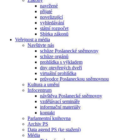
Zákony
navržené
přijaté
novelizující
vyhledávání
státní rozpočet
Sbírka zákonů
Veřejnost a média
Navštivte nás
schůze Poslanecké sněmovny
schůze orgánů
prohlídka s výkladem
dny otevřených dveří
virtuální prohlídka
průvodce Poslaneckou sněmovnou
Kultura a umění
Infocentrum
návštěva Poslanecké sněmovny
vzdělávací semináře
informační materiály
kontakt
Parlamentní knihovna
Archiv PS
Data agend PS (ke stažení)
Média