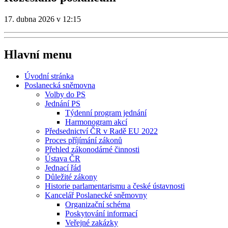
17. dubna 2026 v 12:15
Hlavní menu
Úvodní stránka
Poslanecká sněmovna
Volby do PS
Jednání PS
Týdenní program jednání
Harmonogram akcí
Předsednictví ČR v Radě EU 2022
Proces příjímání zákonů
Přehled zákonodárné činnosti
Ústava ČR
Jednací řád
Důležité zákony
Historie parlamentarismu a české ústavnosti
Kancelář Poslanecké sněmovny
Organizační schéma
Poskytování informací
Veřejné zakázky