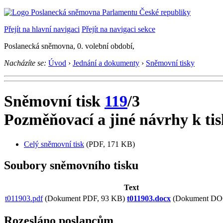
Přejít na hlavní navigaci
Přejít na navigaci sekce
Poslanecká sněmovna, 0. volební období,
Nacházíte se:
Úvod
›
Jednání a dokumenty
›
Sněmovní tisky
Sněmovní tisk
119
/3
Pozměňovací a jiné návrhy k tis
Celý sněmovní tisk
(PDF, 171 KB)
Soubory sněmovního tisku
Text
t011903.pdf
(Dokument PDF, 93 KB)
t011903.docx
(Dokument DO
Rozesláno poslancům