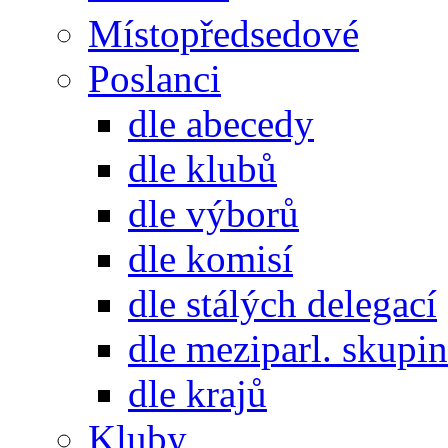
Místopředsedové
Poslanci
dle abecedy
dle klubů
dle výborů
dle komisí
dle stálých delegací
dle meziparl. skupin
dle krajů
Kluby