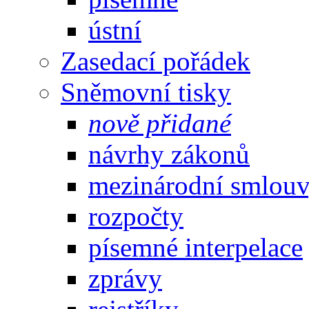
ústní
Zasedací pořádek
Sněmovní tisky
nově přidané
návrhy zákonů
mezinárodní smlou
rozpočty
písemné interpelace
zprávy