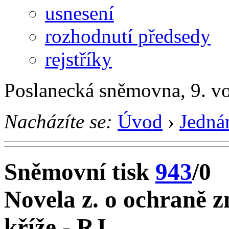
usnesení
rozhodnutí předsedy
rejstříky
Poslanecká sněmovna, 9. vo
Nacházíte se:
Úvod
›
Jedná
Sněmovní tisk
943
/0
Novela z. o ochraně 
kříže - RJ