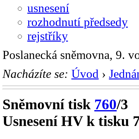
usnesení
rozhodnutí předsedy
rejstříky
Poslanecká sněmovna, 9. vo
Nacházíte se:
Úvod
›
Jedná
Sněmovní tisk
760
/3
Usnesení HV k tisku 