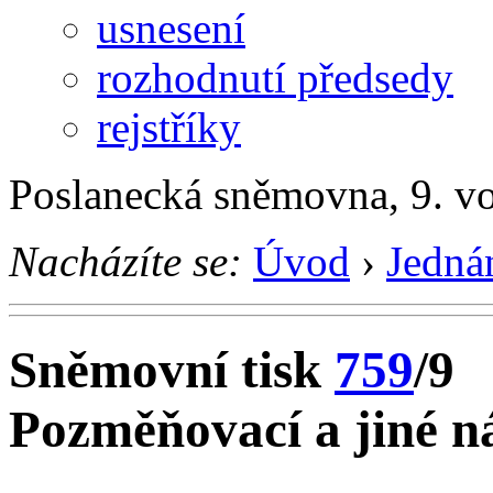
usnesení
rozhodnutí předsedy
rejstříky
Poslanecká sněmovna, 9. vo
Nacházíte se:
Úvod
›
Jedná
Sněmovní tisk
759
/9
Pozměňovací a jiné ná