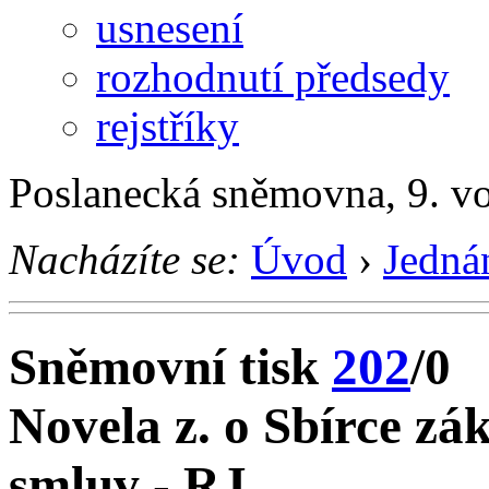
usnesení
rozhodnutí předsedy
rejstříky
Poslanecká sněmovna, 9. vo
Nacházíte se:
Úvod
›
Jedná
Sněmovní tisk
202
/0
Novela z. o Sbírce z
smluv - RJ