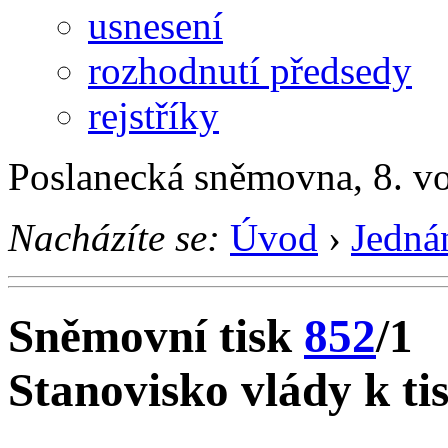
usnesení
rozhodnutí předsedy
rejstříky
Poslanecká sněmovna, 8. v
Nacházíte se:
Úvod
›
Jedná
Sněmovní tisk
852
/1
Stanovisko vlády k ti