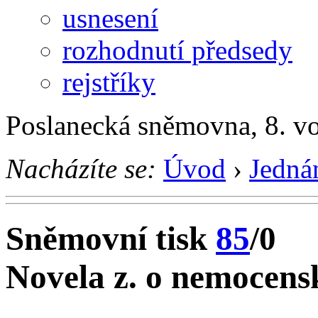
usnesení
rozhodnutí předsedy
rejstříky
Poslanecká sněmovna, 8. v
Nacházíte se:
Úvod
›
Jedná
Sněmovní tisk
85
/0
Novela z. o nemocens