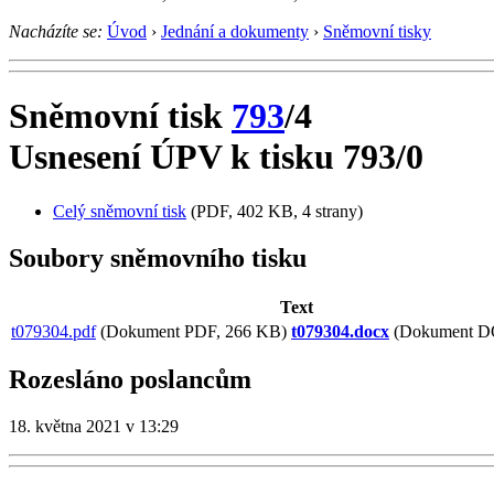
Nacházíte se:
Úvod
›
Jednání a dokumenty
›
Sněmovní tisky
Sněmovní tisk
793
/4
Usnesení ÚPV k tisku 793/0
Celý sněmovní tisk
(PDF, 402 KB, 4 strany)
Soubory sněmovního tisku
Text
t079304.pdf
(Dokument PDF, 266 KB)
t079304.docx
(Dokument D
Rozesláno poslancům
18. května 2021 v 13:29