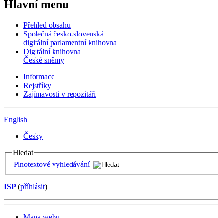
Hlavní menu
Přehled obsahu
Společná česko-slovenská
digitální parlamentní knihovna
Digitální knihovna
České sněmy
Informace
Rejstříky
Zajímavosti v repozitáři
English
Česky
Hledat
Plnotextové vyhledávání
ISP
(
příhlásit
)
Mapa webu