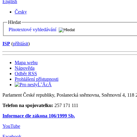
English
Česky
Hledat
Plnotextové vyhledávání
ISP
(
příhlásit
)
Mapa webu
Nápověda
Odběr RSS
Prohlášení přístupnosti
Parlament České republiky, Poslanecká sněmovna, Sněmovní 4, 118 2
Telefon na spojovatelku:
257 171 111
Informace dle zákona 106/1999 Sb.
YouTube
Facebook