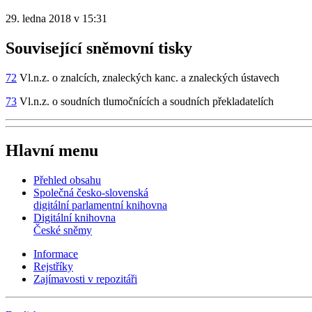
29. ledna 2018 v 15:31
Související sněmovní tisky
72
Vl.n.z. o znalcích, znaleckých kanc. a znaleckých ústavech
73
Vl.n.z. o soudních tlumočnících a soudních překladatelích
Hlavní menu
Přehled obsahu
Společná česko-slovenská
digitální parlamentní knihovna
Digitální knihovna
České sněmy
Informace
Rejstříky
Zajímavosti v repozitáři