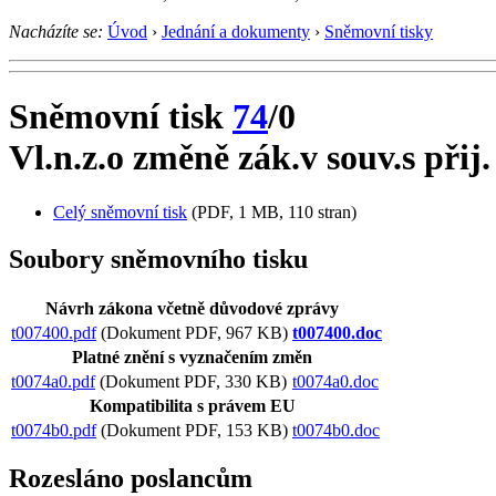
Nacházíte se:
Úvod
›
Jednání a dokumenty
›
Sněmovní tisky
Sněmovní tisk
74
/0
Vl.n.z.o změně zák.v souv.s přij.
Celý sněmovní tisk
(PDF, 1 MB, 110 stran)
Soubory sněmovního tisku
Návrh zákona včetně důvodové zprávy
t007400.pdf
(Dokument PDF, 967 KB)
t007400.doc
Platné znění s vyznačením změn
t0074a0.pdf
(Dokument PDF, 330 KB)
t0074a0.doc
Kompatibilita s právem EU
t0074b0.pdf
(Dokument PDF, 153 KB)
t0074b0.doc
Rozesláno poslancům