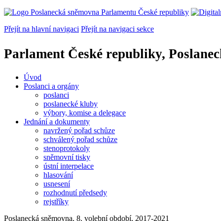
Přejít na hlavní navigaci
Přejít na navigaci sekce
Parlament České republiky, Poslane
Úvod
Poslanci a orgány
poslanci
poslanecké kluby
výbory, komise a delegace
Jednání a dokumenty
navržený pořad schůze
schválený pořad schůze
stenoprotokoly
sněmovní tisky
ústní interpelace
hlasování
usnesení
rozhodnutí předsedy
rejstříky
Poslanecká sněmovna, 8. volební období, 2017-2021