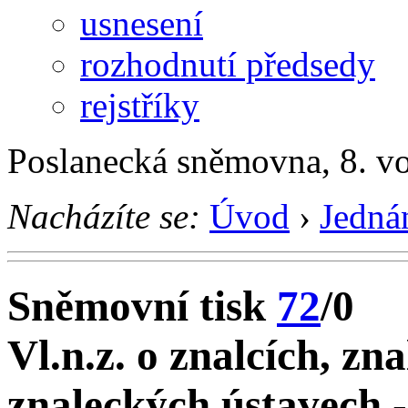
usnesení
rozhodnutí předsedy
rejstříky
Poslanecká sněmovna, 8. v
Nacházíte se:
Úvod
›
Jedná
Sněmovní tisk
72
/0
Vl.n.z. o znalcích, zn
znaleckých ústavech 