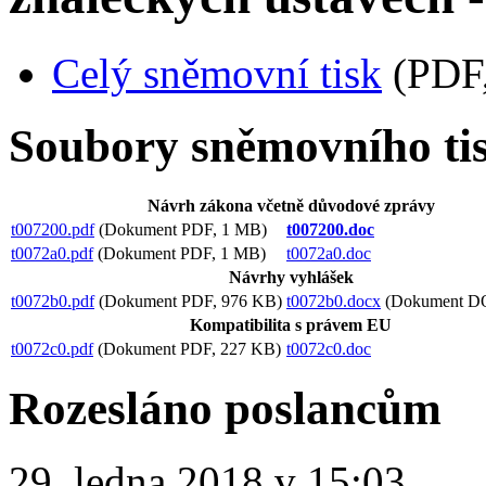
Celý sněmovní tisk
(PDF,
Soubory sněmovního ti
Návrh zákona včetně důvodové zprávy
t007200.pdf
(Dokument PDF, 1 MB)
t007200.doc
t0072a0.pdf
(Dokument PDF, 1 MB)
t0072a0.doc
Návrhy vyhlášek
t0072b0.pdf
(Dokument PDF, 976 KB)
t0072b0.docx
(Dokument D
Kompatibilita s právem EU
t0072c0.pdf
(Dokument PDF, 227 KB)
t0072c0.doc
Rozesláno poslancům
29. ledna 2018 v 15:03