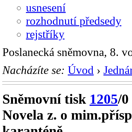
usnesení
rozhodnutí předsedy
rejstříky
Poslanecká sněmovna, 8. v
Nacházíte se:
Úvod
›
Jedná
Sněmovní tisk
1205
/0
Novela z. o mim.přísp
karanténě