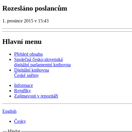
Rozesláno poslancům
1. prosince 2015 v 15:43
Hlavní menu
Přehled obsahu
Společná česko-slovenská
digitální parlamentní knihovna
Digitální knihovna
České sněmy
Informace
Rejstříky
Zajímavosti v repozitáři
English
Česky
Hledat