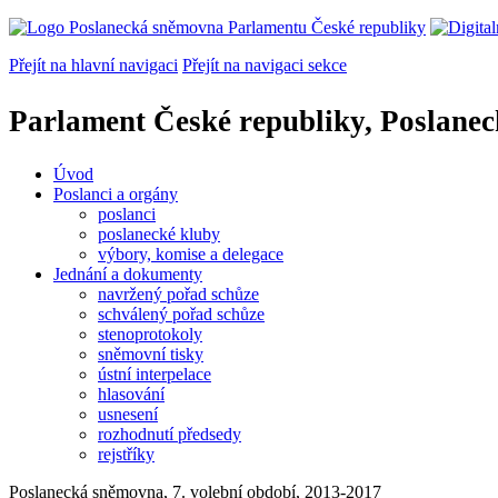
Přejít na hlavní navigaci
Přejít na navigaci sekce
Parlament České republiky, Poslane
Úvod
Poslanci a orgány
poslanci
poslanecké kluby
výbory, komise a delegace
Jednání a dokumenty
navržený pořad schůze
schválený pořad schůze
stenoprotokoly
sněmovní tisky
ústní interpelace
hlasování
usnesení
rozhodnutí předsedy
rejstříky
Poslanecká sněmovna, 7. volební období, 2013-2017