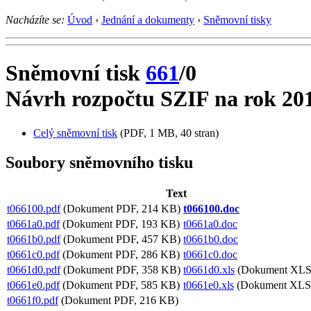
Nacházíte se:
Úvod
›
Jednání a dokumenty
›
Sněmovní tisky
Sněmovní tisk
661
/0
Návrh rozpočtu SZIF na rok 20
Celý sněmovní tisk
(PDF, 1 MB, 40 stran)
Soubory sněmovního tisku
Text
t066100.pdf
(Dokument PDF, 214 KB)
t066100.doc
t0661a0.pdf
(Dokument PDF, 193 KB)
t0661a0.doc
t0661b0.pdf
(Dokument PDF, 457 KB)
t0661b0.doc
t0661c0.pdf
(Dokument PDF, 286 KB)
t0661c0.doc
t0661d0.pdf
(Dokument PDF, 358 KB)
t0661d0.xls
(Dokument XLS
t0661e0.pdf
(Dokument PDF, 585 KB)
t0661e0.xls
(Dokument XLS
t0661f0.pdf
(Dokument PDF, 216 KB)