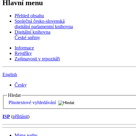
Hlavní menu
Přehled obsahu
Společná česko-slovenská
digitální parlamentní knihovna
Digitální knihovna
České sněmy
Informace
Rejstříky
Zajímavosti v repozitáři
English
Česky
Hledat
Plnotextové vyhledávání
ISP
(
příhlásit
)
Mapa webu