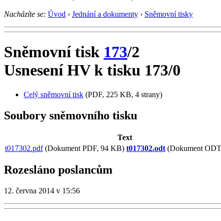
Nacházíte se:
Úvod
›
Jednání a dokumenty
›
Sněmovní tisky
Sněmovní tisk
173
/2
Usnesení HV k tisku 173/0
Celý sněmovní tisk
(PDF, 225 KB, 4 strany)
Soubory sněmovního tisku
Text
t017302.pdf
(Dokument PDF, 94 KB)
t017302.odt
(Dokument ODT,
Rozesláno poslancům
12. června 2014 v 15:56