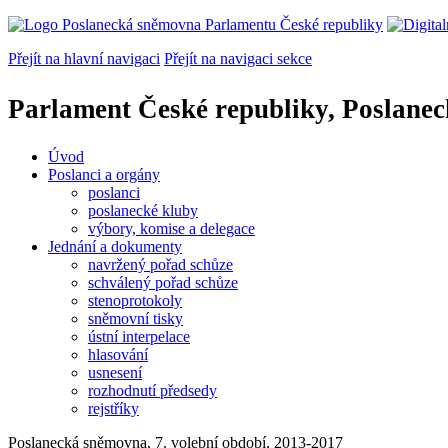
Přejít na hlavní navigaci
Přejít na navigaci sekce
Parlament České republiky, Poslane
Úvod
Poslanci a orgány
poslanci
poslanecké kluby
výbory, komise a delegace
Jednání a dokumenty
navržený pořad schůze
schválený pořad schůze
stenoprotokoly
sněmovní tisky
ústní interpelace
hlasování
usnesení
rozhodnutí předsedy
rejstříky
Poslanecká sněmovna, 7. volební období, 2013-2017