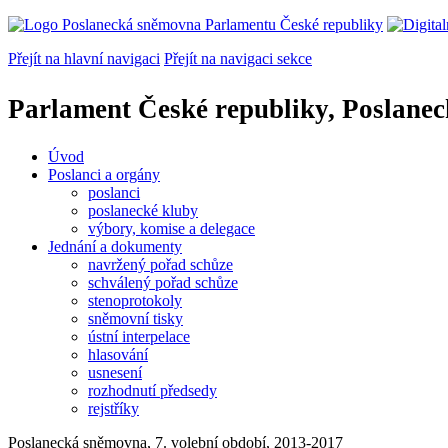
Přejít na hlavní navigaci
Přejít na navigaci sekce
Parlament České republiky, Poslane
Úvod
Poslanci a orgány
poslanci
poslanecké kluby
výbory, komise a delegace
Jednání a dokumenty
navržený pořad schůze
schválený pořad schůze
stenoprotokoly
sněmovní tisky
ústní interpelace
hlasování
usnesení
rozhodnutí předsedy
rejstříky
Poslanecká sněmovna, 7. volební období, 2013-2017