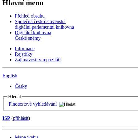
Hlavní menu
Přehled obsahu
Společná česko-slovenská
digitální parlamentní knihovna
Digitální knihovna
České sněmy
Informace
Rejstříky
Zajímavosti v repozitáři
English
Česky
Hledat
Plnotextové vyhledávání
ISP
(
příhlásit
)
Mapa webu