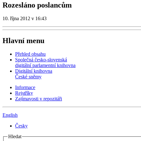
Rozesláno poslancům
10. října 2012 v 16:43
Hlavní menu
Přehled obsahu
Společná česko-slovenská
digitální parlamentní knihovna
Digitální knihovna
České sněmy
Informace
Rejstříky
Zajímavosti v repozitáři
English
Česky
Hledat