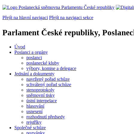
Přejít na hlavní navigaci
Přejít na navigaci sekce
Parlament České republiky, Poslane
Úvod
Poslanci a orgány
poslanci
poslanecké kluby
výbory, komise a delegace
Jednání a dokumenty
navržený pořad schůze
schválený pořad schůze
stenoprotokoly
sněmovní tisky
ústní interpelace
hlasování
usnesení
rozhodnutí předsedy
rejstříky
Společné schůze
pozvánky