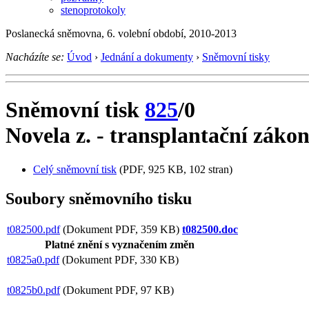
stenoprotokoly
Poslanecká sněmovna, 6. volební období, 2010-2013
Nacházíte se:
Úvod
›
Jednání a dokumenty
›
Sněmovní tisky
Sněmovní tisk
825
/0
Novela z. - transplantační záko
Celý sněmovní tisk
(PDF, 925 KB, 102 stran)
Soubory sněmovního tisku
t082500.pdf
(Dokument PDF, 359 KB)
t082500.doc
Platné znění s vyznačením změn
t0825a0.pdf
(Dokument PDF, 330 KB)
t0825b0.pdf
(Dokument PDF, 97 KB)