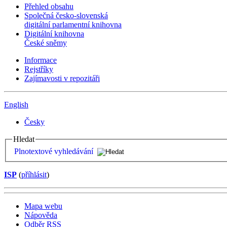
Přehled obsahu
Společná česko-slovenská
digitální parlamentní knihovna
Digitální knihovna
České sněmy
Informace
Rejstříky
Zajímavosti v repozitáři
English
Česky
Hledat
Plnotextové vyhledávání
ISP
(
příhlásit
)
Mapa webu
Nápověda
Odběr RSS