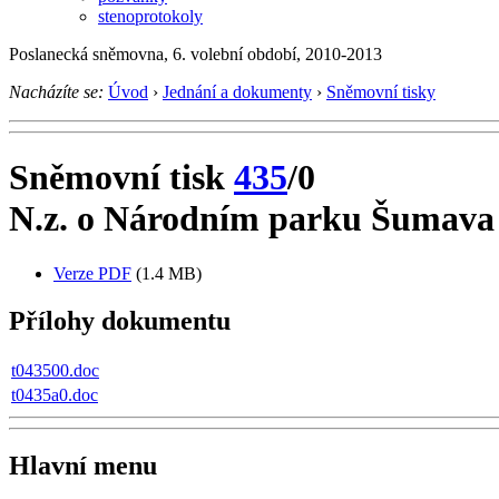
stenoprotokoly
Poslanecká sněmovna, 6. volební období, 2010-2013
Nacházíte se:
Úvod
›
Jednání a dokumenty
›
Sněmovní tisky
Sněmovní tisk
435
/0
N.z. o Národním parku Šumava
Verze PDF
(1.4 MB)
Přílohy dokumentu
t043500.doc
t0435a0.doc
Hlavní menu