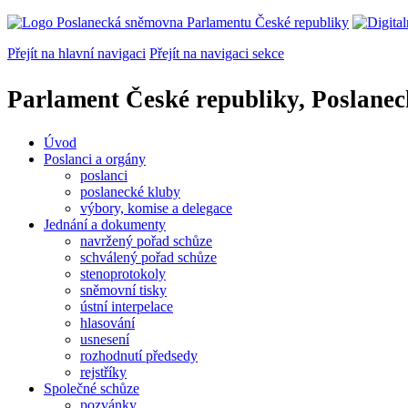
Přejít na hlavní navigaci
Přejít na navigaci sekce
Parlament České republiky, Poslane
Úvod
Poslanci a orgány
poslanci
poslanecké kluby
výbory, komise a delegace
Jednání a dokumenty
navržený pořad schůze
schválený pořad schůze
stenoprotokoly
sněmovní tisky
ústní interpelace
hlasování
usnesení
rozhodnutí předsedy
rejstříky
Společné schůze
pozvánky