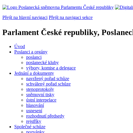
Přejít na hlavní navigaci
Přejít na navigaci sekce
Parlament České republiky, Poslane
Úvod
Poslanci a orgány
poslanci
poslanecké kluby
výbory, komise a delegace
Jednání a dokumenty
navržený pořad schůze
schválený pořad schůze
stenoprotokoly
sněmovní tisky
ústní interpelace
hlasování
usnesení
rozhodnutí předsedy
rejstříky
Společné schůze
pozvánky