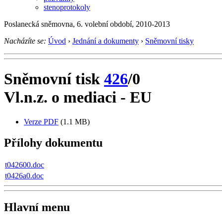
stenoprotokoly
Poslanecká sněmovna, 6. volební období, 2010-2013
Nacházíte se:
Úvod
›
Jednání a dokumenty
›
Sněmovní tisky
Sněmovní tisk
426
/0
Vl.n.z. o mediaci - EU
Verze PDF
(1.1 MB)
Přílohy dokumentu
t042600.doc
t0426a0.doc
Hlavní menu