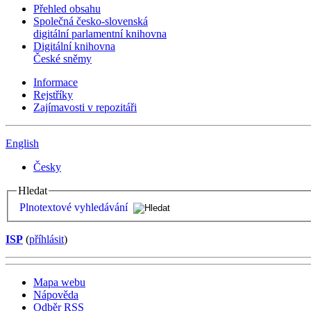
Přehled obsahu
Společná česko-slovenská
digitální parlamentní knihovna
Digitální knihovna
České sněmy
Informace
Rejstříky
Zajímavosti v repozitáři
English
Česky
Hledat
Plnotextové vyhledávání
ISP
(
příhlásit
)
Mapa webu
Nápověda
Odběr RSS