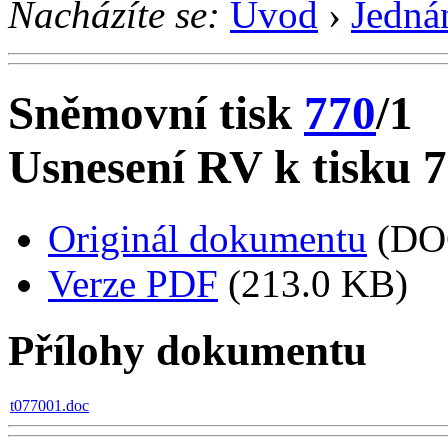
Nacházíte se:
Úvod
›
Jedná
Sněmovní tisk
770
/1
Usnesení RV k tisku 
Originál dokumentu
(DO
Verze PDF
(213.0 KB)
Přílohy dokumentu
t077001.doc