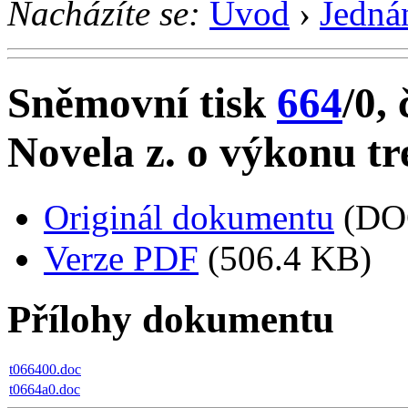
Nacházíte se:
Úvod
›
Jedná
Sněmovní tisk
664
/0, 
Novela z. o výkonu tr
Originál dokumentu
(DO
Verze PDF
(506.4 KB)
Přílohy dokumentu
t066400.doc
t0664a0.doc