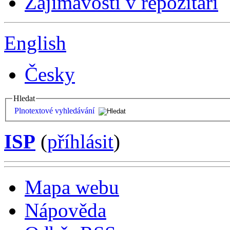
Zajímavosti v repozitáři
English
Česky
Hledat
Plnotextové vyhledávání
ISP
(
příhlásit
)
Mapa webu
Nápověda