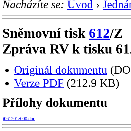
Nacházíte se:
Úvod
›
Jedná
Sněmovní tisk
612
/Z
Zpráva RV k tisku 61
Originál dokumentu
(DO
Verze PDF
(212.9 KB)
Přílohy dokumentu
t061201z000.doc