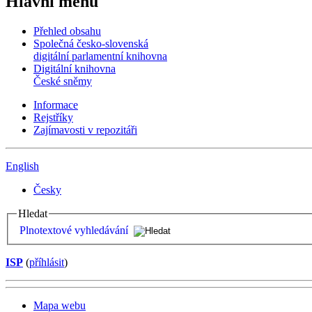
Hlavní menu
Přehled obsahu
Společná česko-slovenská
digitální parlamentní knihovna
Digitální knihovna
České sněmy
Informace
Rejstříky
Zajímavosti v repozitáři
English
Česky
Hledat
Plnotextové vyhledávání
ISP
(
příhlásit
)
Mapa webu