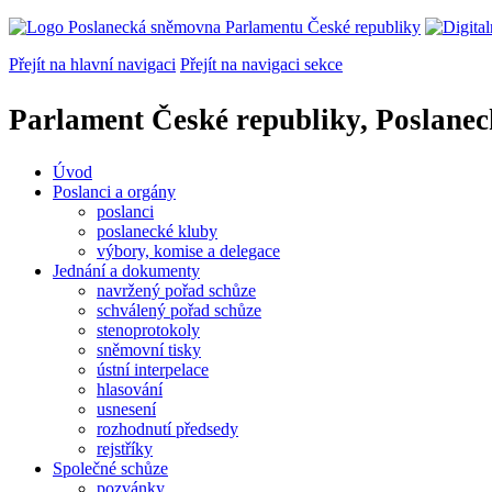
Přejít na hlavní navigaci
Přejít na navigaci sekce
Parlament České republiky, Poslane
Úvod
Poslanci a orgány
poslanci
poslanecké kluby
výbory, komise a delegace
Jednání a dokumenty
navržený pořad schůze
schválený pořad schůze
stenoprotokoly
sněmovní tisky
ústní interpelace
hlasování
usnesení
rozhodnutí předsedy
rejstříky
Společné schůze
pozvánky