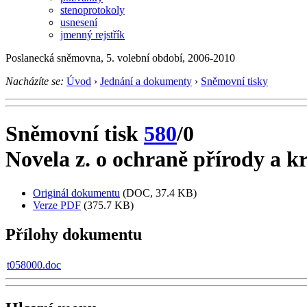
stenoprotokoly
usnesení
jmenný rejstřík
Poslanecká sněmovna, 5. volební období, 2006-2010
Nacházíte se:
Úvod
›
Jednání a dokumenty
›
Sněmovní tisky
Sněmovní tisk
580
/0
Novela z. o ochraně přírody a k
Originál dokumentu
(DOC, 37.4 KB)
Verze PDF
(375.7 KB)
Přílohy dokumentu
t058000.doc