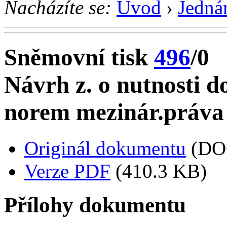
Nacházíte se:
Úvod
›
Jedná
Sněmovní tisk
496
/0
Návrh z. o nutnosti 
norem mezinár.práva
Originál dokumentu
(DO
Verze PDF
(410.3 KB)
Přílohy dokumentu