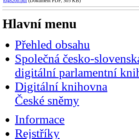
t04820b.pdf
(Dokument PDF, 305 KB)
Hlavní menu
Přehled obsahu
Společná česko-slovensk
digitální parlamentní kn
Digitální knihovna
České sněmy
Informace
Rejstříky