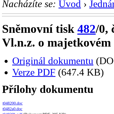
Nacházíte se:
Úvod
›
Jedná
Sněmovní tisk
482
/0, 
Vl.n.z. o majetkovém
Originál dokumentu
(DO
Verze PDF
(647.4 KB)
Přílohy dokumentu
t048200.doc
t0482a0.doc